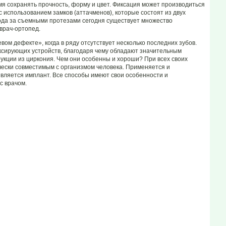
мя сохранять прочность, форму и цвет. Фиксация может производиться
с использованием замков (аттачменов), которые состоят из двух
ухода за съемными протезами сегодня существует множество
 врач-ортопед.
ом дефекте», когда в ряду отсутствует несколько последних зубов.
ксирующих устройств, благодаря чему обладают значительным
рукции из циркония. Чем они особенны и хороши? При всех своих
ически совместимым с организмом человека. Применяется и
вживляется имплант. Все способы имеют свои особенности и
с врачом.