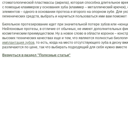
стоматологической пластмассы (акрила), которая способна длительное вре
с помощью кламмеров у основания зуба (кламмер – металлический крючок), 
элементов – одного в основании протеза и второго на опорном зубе. Для 
гигиенических средств, выбрать и научиться пользоваться ими вам поможет
Бюгельное протезирование идет при значительной потере зубов или «концев
Нейлоновые протезы, в отличие от обычных, не имеют дополнительных фи
косметическим преимуществом. Ну а новое слово в области коронок – конст
высоких технических качествах еще и тем, что являются полностью биолог
имплантация зубов
, то есть, когда на место отсутствующего зуба в десну 
различаются по цене, так что выбирать подходящий для себя нужно вместе 
Вернуться в раздел "Полезные статьи"