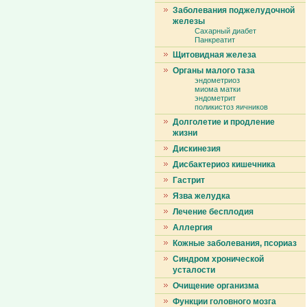
Заболевания поджелудочной
железы
Сахарный диабет
Панкреатит
Щитовидная железа
Органы малого таза
эндометриоз
миома матки
эндометрит
поликистоз яичников
Долголетие и продление
жизни
Дискинезия
Дисбактериоз кишечника
Гастрит
Язва желудка
Лечение бесплодия
Аллергия
Кожные заболевания, псориаз
Синдром хронической
усталости
Очищение организма
Функции головного мозга