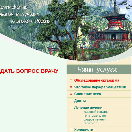
ДАТЬ ВОПРОС ВРАЧУ
Обследование организма
Что такое парафармацевтики
Снижение веса
Диеты
Лечение печени
жировой гепатоз
гепатомегалия
цирроз печени
гепатит с
Холецистит