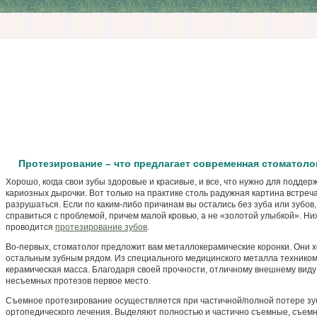
Протезирование – что предлагает современная стоматоло
Хорошо, когда свои зубы здоровые и красивые, и все, что нужно для поддерж
кариозных дырочки. Вот только на практике столь радужная картина встречае
разрушаться. Если по каким-либо причинам вы остались без зуба или зубо
справиться с проблемой, причем малой кровью, а не «золотой улыбкой». Ни
проводится
протезирование зубов
.
Во-первых, стоматолог предложит вам металлокерамические коронки. Они хо
остальным зубным рядом. Из специального медицинского металла техником 
керамическая масса. Благодаря своей прочности, отличному внешнему виду
несъемных протезов первое место.
Съемное протезирование осуществляется при частичной/полной потере зуб
ортопедического лечения. Выделяют полностью и частично съемные, съемн