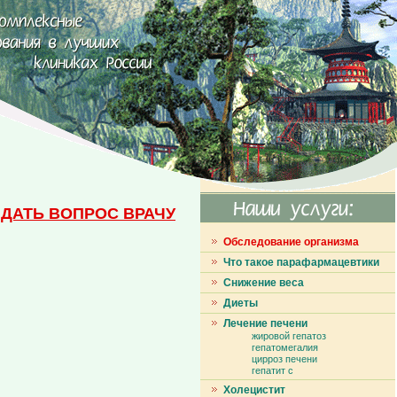
ДАТЬ ВОПРОС ВРАЧУ
Обследование организма
Что такое парафармацевтики
Снижение веса
Диеты
Лечение печени
жировой гепатоз
гепатомегалия
цирроз печени
гепатит с
Холецистит