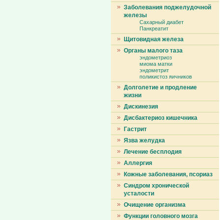
Заболевания поджелудочной
железы
Сахарный диабет
Панкреатит
Щитовидная железа
Органы малого таза
эндометриоз
миома матки
эндометрит
поликистоз яичников
Долголетие и продление
жизни
Дискинезия
Дисбактериоз кишечника
Гастрит
Язва желудка
Лечение бесплодия
Аллергия
Кожные заболевания, псориаз
Синдром хронической
усталости
Очищение организма
Функции головного мозга