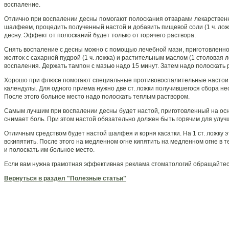
воспаление.
Отлично при воспалении десны помогают полоскания отварами лекарственны
шалфеем, процедить полученный настой и добавить пищевой соли (1 ч. лож
десну. Эффект от полосканий будет только от горячего раствора.
Снять воспаление с десны можно с помощью лечебной мази, приготовленно
желток с сахарной пудрой (1 ч. ложка) и растительным маслом (1 столовая 
воспаления. Держать тампон с мазью надо 15 минут. Затем надо полоскать 
Хорошо при флюсе помогают специальные противовоспалительные настои. Д
календулы. Для одного приема нужно две ст. ложки получившегося сбора нео
После этого больное место надо полоскать теплым раствором.
Самым лучшим при воспалении десны будет настой, приготовленный на ос
снимает боль. При этом настой обязательно должен быть горячим для улуч
Отличным средством будет настой шалфея и корня касатки. На 1 ст. ложку э
вскипятить. После этого на медленном огне кипятить на медленном огне в т
и полоскать им больное место.
Если вам нужна грамотная эффективная реклама стоматологий обращайтесь 
Вернуться в раздел "Полезные статьи"