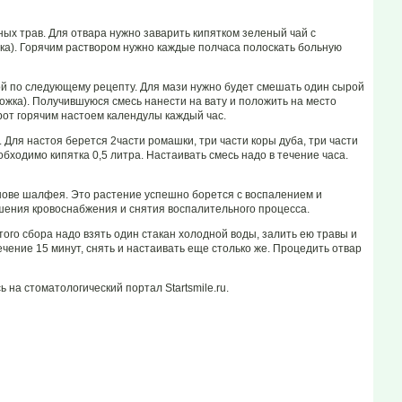
х трав. Для отвара нужно заварить кипятком зеленый чай с
ка). Горячим раствором нужно каждые полчаса полоскать больную
й по следующему рецепту. Для мази нужно будет смешать один сырой
ложка). Получившуюся смесь нанести на вату и положить на место
рот горячим настоем календулы каждый час.
ля настоя берется 2части ромашки, три части коры дуба, три части
бходимо кипятка 0,5 литра. Настаивать смесь надо в течение часа.
нове шалфея. Это растение успешно борется с воспалением и
шения кровоснабжения и снятия воспалительного процесса.
того сбора надо взять один стакан холодной воды, залить ею травы и
ечение 15 минут, снять и настаивать еще столько же. Процедить отвар
на стоматологический портал Startsmile.ru.