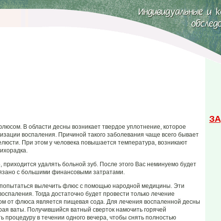
ЗА
люсом. В области десны возникает твердое уплотнение, которое
ализации воспаления. Причиной такого заболевания чаще всего бывает
елюсти. При этом у человека повышается температура, возникают
ихорадка.
о, приходится удалять больной зуб. После этого Вас неминуемо будет
связано с большими финансовыми затратами.
я попытаться вылечить флюс с помощью народной медицины. Эти
воспаления. Тогда достаточно будет провести только лечение
вом от флюса является пищевая сода. Для лечения воспаленной десны
рая ваты. Получившийся ватный сверток намочить горячей
ь процедуру в течении одного вечера, чтобы снять полностью