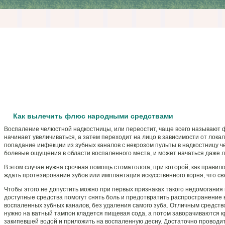
Как вылечить флюс народными средствами
Воспаление челюстной надкостницы, или переостит, чаще всего называют ф
начинает увеличиваться, а затем переходит на лицо в зависимости от лок
попадание инфекции из зубных каналов с некрозом пульпы в надкостницу ч
болевые ощущения в области воспаленного места, и может начаться даже л
В этом случае нужна срочная помощь стоматолога, при которой, как правил
ждать протезирование зубов или имплантация искусственного корня, что 
Чтобы этого не допустить можно при первых признаках такого недомогани
доступные средства помогут снять боль и предотвратить распространение 
воспаленных зубных каналов, без удаления самого зуба. Отличным средст
нужно на ватный тампон кладется пищевая сода, а потом заворачиваются к
закипевшей водой и приложить на воспаленную десну. Достаточно проводит