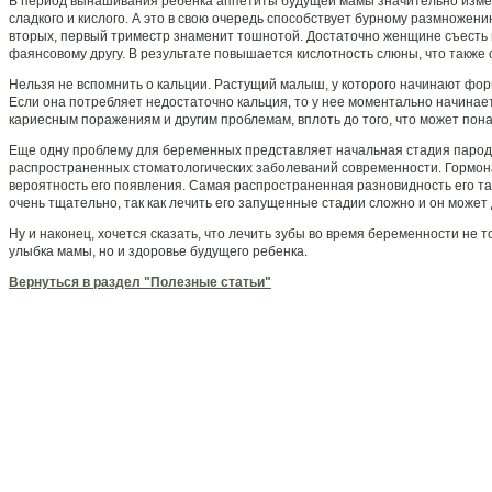
В период вынашивания ребенка аппетиты будущей мамы значительно измен
сладкого и кислого. А это в свою очередь способствует бурному размножени
вторых, первый триместр знаменит тошнотой. Достаточно женщине съесть и
фаянсовому другу. В результате повышается кислотность слюны, что также
Нельзя не вспомнить о кальции. Растущий малыш, у которого начинают фор
Если она потребляет недостаточно кальция, то у нее моментально начинает 
кариесным поражениям и другим проблемам, вплоть до того, что может по
Еще одну проблему для беременных представляет начальная стадия пародо
распространенных стоматологических заболеваний современности. Гормо
вероятность его появления. Самая распространенная разновидность его та
очень тщательно, так как лечить его запущенные стадии сложно и он может
Ну и наконец, хочется сказать, что лечить зубы во время беременности не т
улыбка мамы, но и здоровье будущего ребенка.
Вернуться в раздел "Полезные статьи"