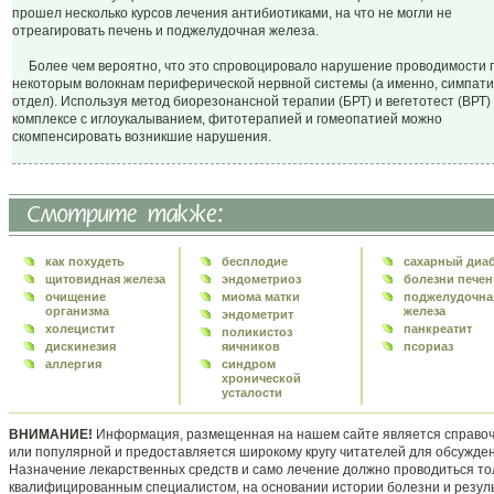
прошел несколько курсов лечения антибиотиками, на что не могли не
отреагировать печень и поджелудочная железа.
Более чем вероятно, что это спровоцировало нарушение проводимости 
некоторым волокнам периферической нервной системы (а именно, симпати
отдел). Используя метод биорезонансной терапии (БРТ) и вегетотест (ВРТ) 
комплексе с иглоукалыванием, фитотерапией и гомеопатией можно
скомпенсировать возникшие нарушения.
как похудеть
бесплодие
сахарный диа
щитовидная железа
эндометриоз
болезни печен
очищение
миома матки
поджелудочна
организма
железа
эндометрит
холецистит
панкреатит
поликистоз
дискинезия
яичников
псориаз
аллергия
синдром
хронической
усталости
ВНИМАНИЕ!
Информация, размещенная на нашем сайте является справо
или популярной и предоставляется широкому кругу читателей для обсужде
Назначение лекарственных средств и само лечение должно проводиться то
квалифицированным специалистом, на основании истории болезни и резул