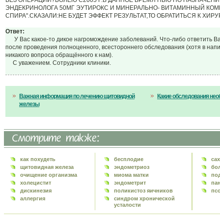
БЕЗ ОПЕРАЦИИ?БОЛЕЮ С2005 Г.В ДАННОЕ ВРЕМЯ ПЬЮ ПО НАЗНАЧЕНИ
ЭНДЕКРИНОЛОГА 50МГ ЭУТИРОКС И МИНЕРАЛЬНО- ВИТАМИННЫЙ КОМ
СПИРА".СКАЗАЛИ:НЕ БУДЕТ ЭФФЕКТ РЕЗУЛЬТАТ,ТО ОБРАТИТЬСЯ К ХИРУР
Ответ:
У Вас какое-то дикое нагромождение заболеваний. Что-либо ответить В
после проведения полноценного, всестороннего обследования (хотя в нап
никакого вопроса обращённого к нам).
С уважением. Сотрудники клиники.
Важная информация по лечению щитовидной
Какие обследования нео
железы
как похудеть
бесплодие
са
щитовидная железа
эндометриоз
бо
очищение организма
миома матки
по
холецистит
эндометрит
па
дискинезия
поликистоз яичников
пс
аллергия
синдром хронической
усталости