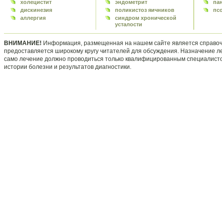
холецистит
эндометрит
па
дискинезия
поликистоз яичников
пс
аллергия
синдром хронической
усталости
ВНИМАНИЕ!
Информация, размещенная на нашем сайте является справоч
предоставляется широкому кругу читателей для обсуждения. Назначение л
само лечение должно проводиться только квалифицированным специалисто
истории болезни и результатов диагностики.