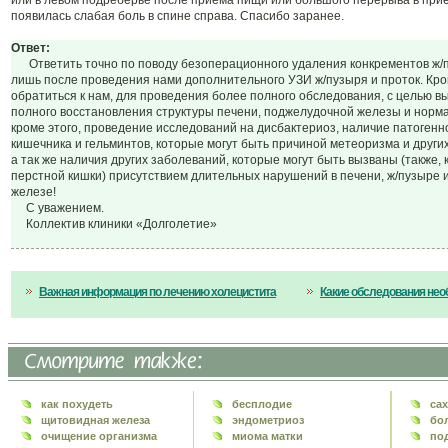
или в левом подреберье после приема пищи или большого перерыва в при
появилась слабая боль в спине справа. Спасибо заранее.
Ответ:
Ответить точно по поводу безоперационного удаления конкрементов ж/
лишь после проведения нами дополнительного УЗИ ж/пузыря и проток. Кро
обратиться к нам, для проведения более полного обследования, с целью 
полного восстановления структуры печени, поджелудочной железы и норма
кроме этого, проведение исследований на дисбактериоз, наличие патоген
кишечника и гельминтов, которые могут быть причиной метеоризма и други
а так же наличия других заболеваний, которые могут быть вызваны (также, к
перстной кишки) присутствием длительных нарушений в печени, ж/пузыре 
железе!
С уважением.
Коллектив клиники «Долголетие»
Важная информация по лечению холецистита
Какие обследования нео
как похудеть
бесплодие
са
щитовидная железа
эндометриоз
бо
очищение организма
миома матки
по