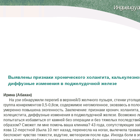
Выявлены признаки хронического холангита, калькулезно
диффузные изменения в поджелудочной железе
Ирина (Абакан)
На узи обнаружили перегиб в верхней/3 желчного пузыря, стенки утолщ
группа конкрементов 0,5-0,8см, содержимое негомогенное, эховзвесь в пол
умеренно повышена эхогенность. Заключение: признаки хронич. холангита,
холецистита, диффузные изменения в поджелудочной железе. Возможно ли
попытаться избавиться от камней без операции и без тяжелых последствий,
образом? Сможет ли мне помочь ваша клиника? 43 года, cопутствующие забо
язва 12-перстной (была 10 лет назад, перенесла на ногах, вылечила травам
беспокоит чувство тяжести, вздутие, метеоризм после еды. Иногда боли в 