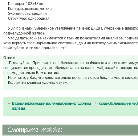
Размеры: 102х48мм
Контуры: ровные, четкие
Эхогенность: средняя
Структура: однородная
УЗИ признаки: умеренное увеличение печени; ДЖВП, умеренные диффу
поджелудочной железы.
Что делать, точнее как лечится с такими показателями анализов, подска
хочу вернуть свое нормальное состояние, да и на психику очень сказываетс
пожалуйста, а то уже прям cил нет!!!
Ответ:
Пожалуйста! Пришлите все обследования на бланках и с печатями меду
специалистов проводивших обследования на наш е-маil, задайте конкретн
незамедлительно Вам ответим.
Извините, у Вас, что действительно печень в левом боку на месте селез
Коллектив клиники «Долголетие».
Важная информация по лечению поджелудочной
Какие обследования нео
железы