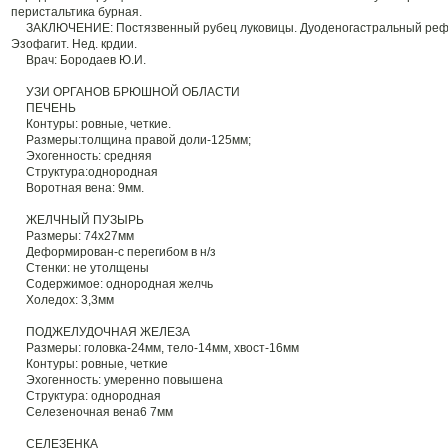
перистальтика бурная.
ЗАКЛЮЧЕНИЕ: Постязвенный рубец луковицы. Дуоденогастральный рефл
Эзофагит. Нед. крдии.
Врач: Бородаев Ю.И.
УЗИ ОРГАНОВ БРЮШНОЙ ОБЛАСТИ
ПЕЧЕНЬ
Контуры: ровные, четкие.
Размеры:толщина правой доли-125мм;
Эхогенность: средняя
Структура:однородная
Воротная вена: 9мм.
ЖЕЛЧНЫЙ ПУЗЫРЬ
Размеры: 74х27мм
Деформирован-с перегибом в н/з
Стенки: не утолщены
Содержимое: однородная желчь
Холедох: 3,3мм
ПОДЖЕЛУДОЧНАЯ ЖЕЛЕЗА
Размеры: головка-24мм, тело-14мм, хвост-16мм
Контуры: ровные, четкие
Эхогенность: умеренно повышена
Структура: однородная
Селезеночная вена6 7мм
СЕЛЕЗЕНКА