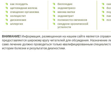
как похудеть
бесплодие
са
щитовидная железа
эндометриоз
бо
очищение организма
миома матки
по
холецистит
эндометрит
па
дискинезия
поликистоз яичников
пс
аллергия
синдром хронической
усталости
ВНИМАНИЕ!
Информация, размещенная на нашем сайте является справоч
предоставляется широкому кругу читателей для обсуждения. Назначение л
само лечение должно проводиться только квалифицированным специалисто
истории болезни и результатов диагностики.