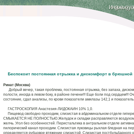
Беспокоит постоянная отрыжка и дискомфорт в брюшной
Ринат (Москва)
Добрый вечер, такая проблема, постоянная отрыжка, без запаха, диско
полости, иногда в левом боку, в районе печени!!! Еще боли под сердцем!!! О
состояние, сдал анализы, по крови показатели амилазы 142,1 и показатель
ГАСТРОСКОПИЯ Анастезия-ЛИДОКАИН 10% 1,0.
Пищевод свободно проходим, слизистая в абдоминальном отделе гипер
СМЫКАЕТСЯ НЕ ПОЛНОСТЬЮ.Желудок и складки расправляются воздухом, 
желчь. Угол без особенностей. Перистальтика в антральном отделе активна
пилорический канал проходим. Слизистая луковицы рыхлая бледная на пе
определяется рубцовое втяжение слизистой. Слизистая постбульбарного 