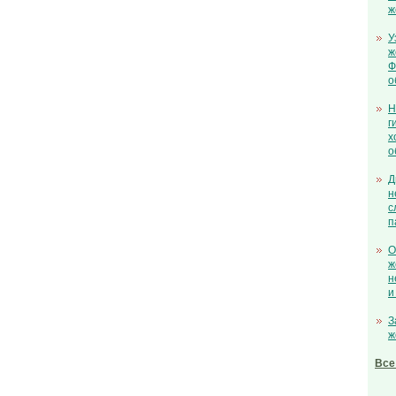
ж
У
ж
Ф
о
Н
г
х
о
Д
н
с
п
О
ж
н
и
З
ж
Все