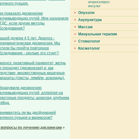
атеросклероз
елчного пузыря.
инсульт
Опухоли
зи показало дискенизию
елчевыводящих путей. Мне назначили
Акупунктура
ГДС, если другие методы
Массаж
бследования?
Мануальная терапия
ашей дочери 4,5 лет. Диагноз -
Стоматолог
иперкинетическая дискинезия. Мы
отели бы пройти повторное
Косметолог
бследование - сколько это стоит?
иагноз: реактивный панкритит, желчь
е проходит (дискенезия) и, как
ледствие, множественные кишечные
аразиты (глисты, лямбли, аскориды).
бнаружили дискинезию
елчевыводящих путей, аллергия на
екоторые продукты: шоколад, клубника
 яйца.
анимаетесь ли вы дисфункцией
елчного пузыря и варикозом?
 вопросы по лечению дискинезии
»