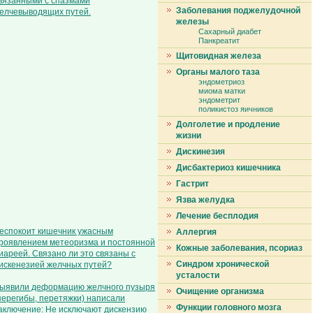
вязанными с спазмами
Заболевания поджелудочной
елчевыводящих путей.
железы
Сахарный диабет
Панкреатит
Щитовидная железа
Органы малого таза
эндометриоз
миома матки
эндометрит
поликистоз яичников
Долголетие и продление
жизни
Дискинезия
Дисбактериоз кишечника
Гастрит
Язва желудка
Лечение бесплодия
еспокоит кишечник ужасным
Аллергия
роявлением метеоризма и постоянной
Кожные заболевания, псориаз
иареей. Связано ли это связаны с
Синдром хронической
искенезией желчных путей?
усталости
ыявили деформацию желчного пузыря
Очищение организма
перегибы, перетяжки) написали
Функции головного мозга
аключение: Не исключают дискензию