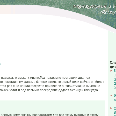
Сл
?
ди
Б
п
надежды и смысл к жизни.Год назад мне поставили диагноз
в
е помогли,я мучалась с болями в животе целый год и сейчас он болит
с
этот раз еще нашли гастрит и приписали антибиотики,но ничего не
б
акжэ болит и под левым,и посередине,оддает в спину и как будто
Э
ж
М
м
 следующему дню мы разработаем для вас схему питания и схему