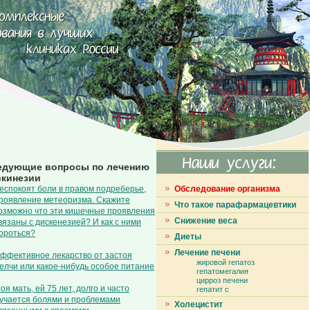
едующие вопросы по лечению
скинезии
еспокоят боли в правом подреберье,
Обследование организма
роявление метеоризма. Скажите
Что такое парафармацевтики
озможно что эти кишечные проявления
Снижение веса
вязаны с дискенезией? И как с ними
ороться?
Диеты
Лечение печени
ффективное лекарство от застоя
жировой гепатоз
елчи или какое-нибудь особое питание
гепатомегалия
цирроз печени
оя мать, ей 75 лет, долго и часто
гепатит с
учается болями и проблемами
Холецистит