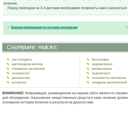
лечения.
Перед приездом за 3-4 дня вам необходимо позвонить нам и записаться 
Важная информация по лечению дискинезии
как похудеть
бесплодие
щитовидная железа
эндометриоз
очищение организма
миома матки
холецистит
эндометрит
дискинезия
поликистоз яичников
аллергия
синдром хронической 
ВНИМАНИЕ!
Информация, размещенная на нашем сайте является справочн
для обсуждения. Назначение лекарственных средств и само лечение долж
основании истории болезни и результатов диагностики.