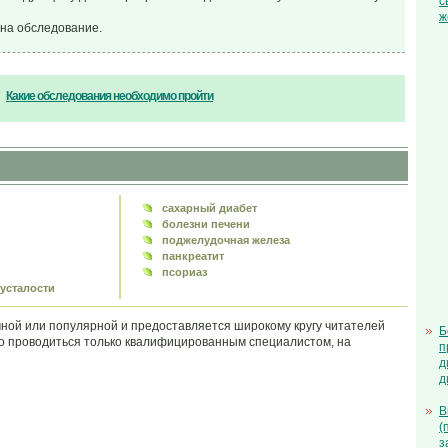
с
ж
на обследование.
Какие обследования необходимо пройти
сахарный диабет
болезни печени
поджелудочная железа
панкреатит
псориаз
усталости
ой или популярной и предоставляется широкому кругу читателей
Б
но проводиться только квалифицированным специалистом, на
п
д
д
В
(
з