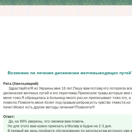
Возможно ли лечение дискинезии желчевыводящих путей
Рита (Хмельницкий)
Здраствуйте!Я из Украины,мне 16 лет.Пишу вам потому,что потеряла все 
дискенезия желчных путей и его перетяжка.Приписали травы,которые мне н
меня тожэ.Я обращалась в больницу много раз,но приписывают тожэ это, а 
помогло.Помогите,меня болит под правым ребром,есть чувство тяжести,но т
пичет.Можэт есть другие методы лечения?Помогите!!!
Ответ:
Да, на 99% уверены, что сможем вам помочь.
Но для этого вам нужно приехать в Москву в будни на 2-3 дня.
В первый же день пройдете обследование по результатам которого уже к