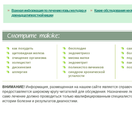
Важная информация по лечению язвы желудка и
Какие обследования нео
двенадцатиперстной кишки
как похудеть
бесплодие
са
щитовидная железа
эндометриоз
бо
очищение организма
миома матки
по
холецистит
эндометрит
па
дискинезия
поликистоз яичников
пс
аллергия
синдром хронической
усталости
ВНИМАНИЕ!
Информация, размещенная на нашем сайте является справоч
предоставляется широкому кругу читателей для обсуждения. Назначение л
само лечение должно проводиться только квалифицированным специалисто
истории болезни и результатов диагностики.