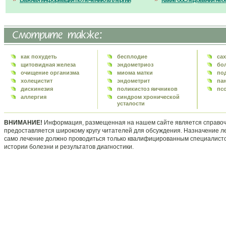
Важная информация по лечению аллергии
Какие обследования нео
как похудеть
бесплодие
са
щитовидная железа
эндометриоз
бо
очищение организма
миома матки
по
холецистит
эндометрит
па
дискинезия
поликистоз яичников
пс
аллергия
синдром хронической
усталости
ВНИМАНИЕ!
Информация, размещенная на нашем сайте является справоч
предоставляется широкому кругу читателей для обсуждения. Назначение л
само лечение должно проводиться только квалифицированным специалисто
истории болезни и результатов диагностики.