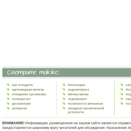
как похудеть
бесплодие
са
щитовидная железа
эндометриоз
бо
очищение организма
миома матки
по
холецистит
эндометрит
па
дискинезия
поликистоз яичников
пс
аллергия
синдром хронической
усталости
ВНИМАНИЕ!
Информация, размещенная на нашем сайте является справоч
предоставляется широкому кругу читателей для обсуждения. Назначение л