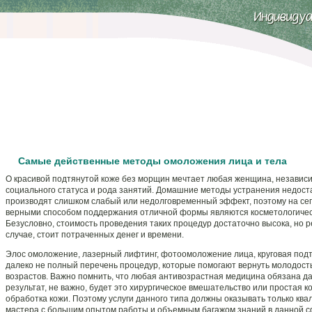
Самые действенные методы омоложения лица и тела
О красивой подтянутой коже без морщин мечтает любая женщина, независи
социального статуса и рода занятий. Домашние методы устранения недоста
производят слишком слабый или недолговременный эффект, поэтому на с
верными способом поддержания отличной формы являются косметологичес
Безусловно, стоимость проведения таких процедур достаточно высока, но р
случае, стоит потраченных денег и времени.
Элос омоложение, лазерный лифтинг, фотоомоложение лица, круговая подтя
далеко не полный перечень процедур, которые помогают вернуть молодос
возрастов. Важно помнить, что любая антивозрастная медицина обязана д
результат, не важно, будет это хирургическое вмешательство или простая 
обработка кожи. Поэтому услуги данного типа должны оказывать только к
мастера с большим опытом работы и объемным багажом знаний в данной с