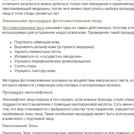
отличного результата можно добиться только при обращении в зарекоменд
омолаживающей медицины, после чего можно приступить к выбору процедур
лица и тела следы прожитых лет.
Уникальная процедура фотоомоложения лица
Фотоомоложением лица
называют одну из самых действенных, поэтому и по
используемых для устранения недостатков кожи. Проведение такой процед
Подтянуть обвисшую кожу.
Выровнять рельеф кожи (устранить морщины).
Удалить пигментные пятна.
Избавиться от «сосудистых звездочек».
Улучшить периферическое кровообращение.
Сузить поры.
Улучшить текстуру кожи.
Методика фотоомоложения основана на воздействии импульсного света, о
которого является стимуляция эластиновых и коллагеновых волокон.
Процедура липолифтинга
Липолифтинг лица показан в тех случаях, если кожные борозды стали слиш
поддаются восстановлению с помощью гиалоурановой кислоты. Суть мини-
том, что жир откачивается с выбранного участка тела пациентки, очищается
проблемные зоны лица. Такая необычная процедура может быть использов
в комплексе с подтяжкой лица.
Омоложение Элос
Процедура Элос (электрооптическая синергия) выполняется при помощи с